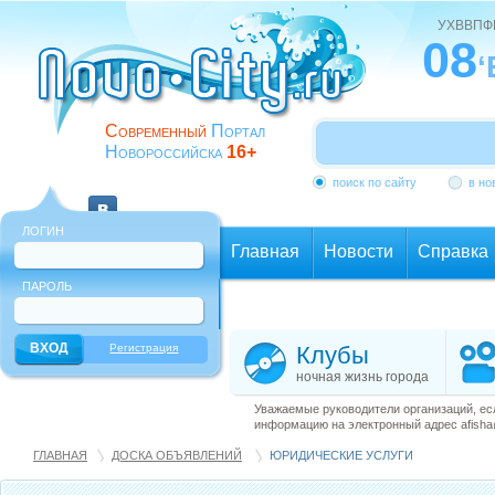
УХВВПФ
08
Современный
Портал
Новороссийска
16+
поиск по сайту
в но
ЛОГИН
Главная
Новости
Справка
ПАРОЛЬ
Еще
Регистрация
Клубы
ночная жизнь города
Уважаемые руководители организаций, ес
информацию на электронный адрес afisha@
ГЛАВНАЯ
ДОСКА ОБЪЯВЛЕНИЙ
ЮРИДИЧЕСКИЕ УСЛУГИ