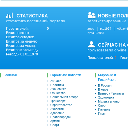
СТАТИСТИКА
НОВЫЕ ПОЛ
статистика посещений портала
зарегистрированные 
Посетителей:
0
zopa
ptc1974
Абрау-
Визитов всего:
Nata123987
Визитов сегодня:
Визитов за неделю:
СЕЙЧАС НА
Визитов за месяц:
пользователи on-line
Визитов в этом году:
Рекорд - 01.01.1970
Пользователей:
0
Гост
Главная
Городские новости
Мировые и
Российские
24 часа
Политика
В России
Экономика
В мире
Общество
Бизнес / Финансы
Социальная сфера
Экономика
Транспорт
Музыка и Кино
Строительство
Спорт
Экология
Интернет
Здоровье
Игры
Правопорядок
Армия
Спорт