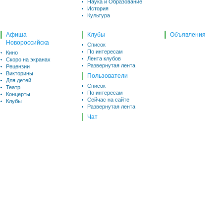
Наука и Образование
История
Культура
Афиша
Клубы
Объявления
Новороссийска
Список
По интересам
Кино
Лента клубов
Скоро на экранах
Развернутая лента
Рецензии
Викторины
Пользователи
Для детей
Список
Театр
По интересам
Концерты
Сейчас на сайте
Клубы
Развернутая лента
Чат