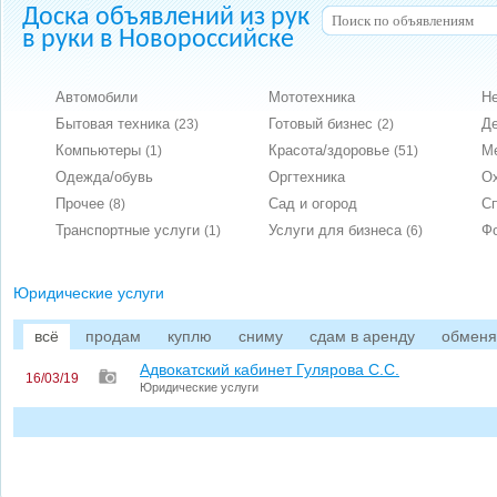
Доска объявлений из рук
в руки в Новороссийске
Автомобили
Мототехника
Н
Бытовая техника
Готовый бизнес
Д
(23)
(2)
Компьютеры
Красота/здоровье
М
(1)
(51)
Одежда/обувь
Оргтехника
О
Прочее
Сад и огород
С
(8)
Транспортные услуги
Услуги для бизнеса
Ф
(1)
(6)
Юридические услуги
всё
продам
куплю
сниму
сдам в аренду
обмен
Адвокатский кабинет Гулярова С.С.
16/03/19
Юридические услуги