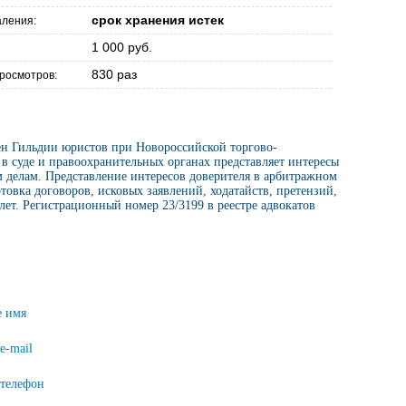
срок хранения истек
аления:
1 000 руб.
830 раз
просмотров:
ен Гильдии юристов при Новороссийской торгово-
в суде и правоохранительных органах представляет интересы
 делам. Представление интересов доверителя в арбитражном
товка договоров, исковых заявлений, ходатайств, претензий,
ет. Регистрационный номер 23/3199 в реестре адвокатов
 имя
e-mail
телефон