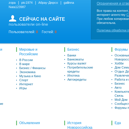
zopa
ptc1974
Абрау-Дюрсо
gallinna
Ограничения и отв
Nata123987
Все права на контент
интернет-агентству
C
СЕЙЧАС НА САЙТЕ
При любом копирован
обязательна.
пользователи on-line
Политика обработки 
Пользователей:
0
Гостей:
0
ти
Мировые и
Бизнес
Форумы
Российские
Банки
Основны
Банкоматы
Новоросс
В России
Курсы валют
Хобби
В мире
Потребительские
Дом Семь
Бизнес / Финансы
кредиты
Отдых До
Экономика
Ипотека
Развлече
Музыка и Кино
Автокредиты
Работа и
Спорт
Бизнес
Интернет
Авто
Игры
Компьюте
Связь
Мой Дом
ие
Сообщес
Форумы п
Объявления
История
Еда
Новороссийска