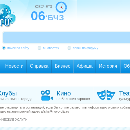
ЮЕФЧЕТЗ
06
‘БЧЗ
поиск по сайту
в новостях
поиск по форуму
Новости
Справка
Бизнес
Афиша
История
Об
Клубы
Кино
Теа
очная жизнь города
на больших экранах
культу
е руководители организаций, если Вы хотите разместить информацию о своих события
ию на электронный адрес afisha@novo-city.ru
ИЧЕСКИЕ УСЛУГИ