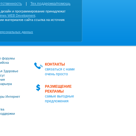
етственность
Тех.поддержка/помощь
, дизайн и программирование принадлежат
imes WEB Development
.
ии материалов сайта ссылка на источник
персональных данных
е форумы
ийска
КОНТАКТЫ
связаться с нами
я Здоровье
очень просто
суг
ния
 карьера
РАЗМЕЩЕНИЕ
РЕКЛАМЫ
самые выгодные
ры Интернет
предложения
тва
оддержки