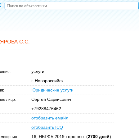
к
ЯРОВА С.С.
услуги
ение:
г. Новороссийск
Юридические услуги
ия:
Сергей Саркисович
ное лицо:
+79288476462
:
отобразить емайл
отобразить ICQ
16, НБТФБ 2019 г.прошло: (
2700 дней
)
змещения: