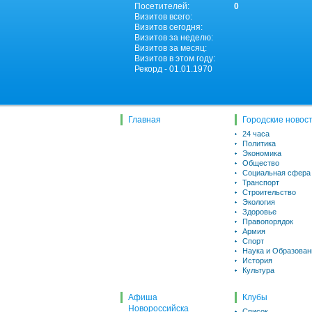
Посетителей:
0
Визитов всего:
Визитов сегодня:
Визитов за неделю:
Визитов за месяц:
Визитов в этом году:
Рекорд - 01.01.1970
Главная
Городские новос
24 часа
Политика
Экономика
Общество
Социальная сфера
Транспорт
Строительство
Экология
Здоровье
Правопорядок
Армия
Спорт
Наука и Образован
История
Культура
Афиша
Клубы
Новороссийска
Список