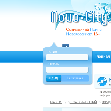
Современный
Портал
Новороссийска
16+
ЛОГИН
Главная
ПАРОЛЬ
Еще
Регистрация
н
Уважаемы
информац
ГЛАВНАЯ
ДОСКА ОБЪЯВЛЕНИЙ
ЮРИД