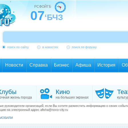
РСФОЙГБ
07
‘БЧЗ
поиск по сайту
в новостях
поиск по форуму
Новости
Справка
Бизнес
Афиша
История
Об
Клубы
Кино
Теа
очная жизнь города
на больших экранах
культу
е руководители организаций, если Вы хотите разместить информацию о своих события
ию на электронный адрес afisha@novo-city.ru
МОБИЛИ