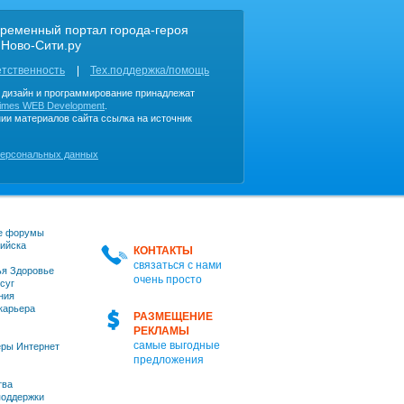
ременный портал города-героя
 Ново-Сити.ру
етственность
Тех.поддержка/помощь
, дизайн и программирование принадлежат
imes WEB Development
.
ии материалов сайта ссылка на источник
персональных данных
е форумы
ийска
КОНТАКТЫ
связаться с нами
я Здоровье
очень просто
суг
ния
 карьера
РАЗМЕЩЕНИЕ
РЕКЛАМЫ
самые выгодные
ры Интернет
предложения
тва
оддержки