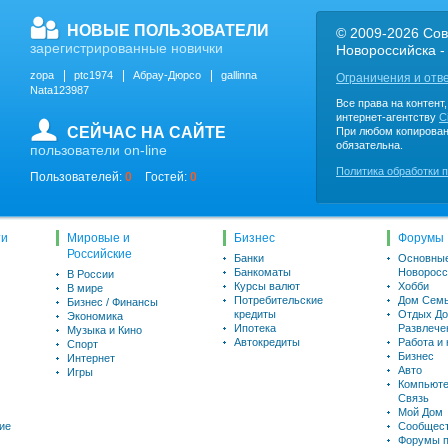
НОВЫЕ ПОЛЬЗОВАТЕЛИ
© 2009-2026 Сов
зарегистрированные новички
Новороссийска -
zopa
ptc1974
Абрау-Дюрсо
gallinna
Ограничения и отв
Nata123987
Все права на контент
интернет-агентству
C
СЕЙЧАС НА САЙТЕ
При любом копирован
обязательна.
пользователи on-line
Политика обработки 
Пользователей:
0
Гостей:
0
ти
Мировые и
Бизнес
Форумы
Российские
Банки
Основны
Банкоматы
Новоросс
В России
Курсы валют
Хобби
В мире
Потребительские
Дом Семь
Бизнес / Финансы
кредиты
Отдых До
Экономика
Ипотека
Развлече
Музыка и Кино
Автокредиты
Работа и
Спорт
Бизнес
Интернет
Авто
Игры
Компьюте
Связь
Мой Дом
ие
Сообщес
Форумы п