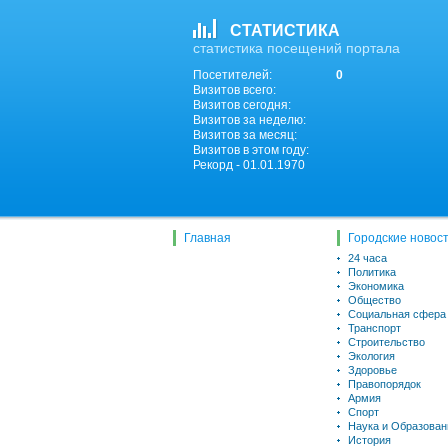
СТАТИСТИКА
статистика посещений портала
Посетителей:
0
Визитов всего:
Визитов сегодня:
Визитов за неделю:
Визитов за месяц:
Визитов в этом году:
Рекорд - 01.01.1970
Главная
Городские новос
24 часа
Политика
Экономика
Общество
Социальная сфера
Транспорт
Строительство
Экология
Здоровье
Правопорядок
Армия
Спорт
Наука и Образован
История