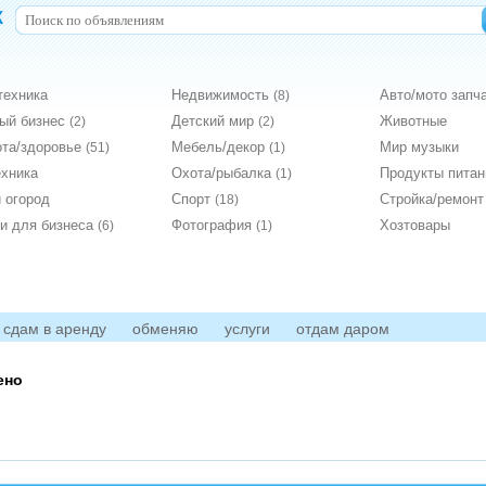
к
техника
Недвижимость
Авто/мото запч
(8)
вый бизнес
Детский мир
Животные
(2)
(2)
ота/здоровье
Мебель/декор
Мир музыки
(51)
(1)
ехника
Охота/рыбалка
Продукты пита
(1)
 огород
Спорт
Стройка/ремон
(18)
ги для бизнеса
Фотография
Хозтовары
(6)
(1)
сдам в аренду
обменяю
услуги
отдам даром
ено