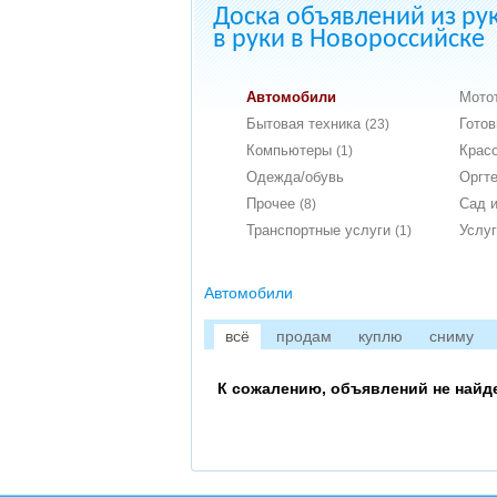
Доска объявлений из ру
в руки в Новороссийске
Автомобили
Мото
Бытовая техника
Гото
(23)
Компьютеры
Крас
(1)
Одежда/обувь
Оргт
Прочее
Сад и
(8)
Транспортные услуги
Услу
(1)
Автомобили
всё
продам
куплю
сниму
К сожалению, объявлений не найд