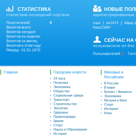
СТАТИСТИКА
НОВЫЕ ПОЛ
статистика посещений портала
зарегистрированные 
Посетителей:
0
zopa
ptc1974
Абрау-
Визитов всего:
Nata123987
Визитов сегодня:
Визитов за неделю:
СЕЙЧАС НА
Визитов за месяц:
пользователи on-line
Визитов в этом году:
Рекорд - 01.01.1970
Пользователей:
0
Гост
Главная
Городские новости
Мировые и
Российские
24 часа
Политика
В России
Экономика
В мире
Общество
Бизнес / Финансы
Социальная сфера
Экономика
Транспорт
Музыка и Кино
Строительство
Спорт
Экология
Интернет
Здоровье
Игры
Правопорядок
Армия
Спорт
Наука и Образование
История