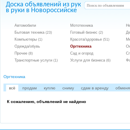
Доска объявлений из рук
в руки в Новороссийске
Автомобили
Мототехника
Н
Бытовая техника
Готовый бизнес
Д
(23)
(2)
Компьютеры
Красота/здоровье
М
(1)
(51)
Одежда/обувь
Оргтехника
О
Прочее
Сад и огород
С
(8)
Транспортные услуги
Услуги для бизнеса
Ф
(1)
(6)
Оргтехника
всё
продам
куплю
сниму
сдам в аренду
обмен
К сожалению, объявлений не найдено