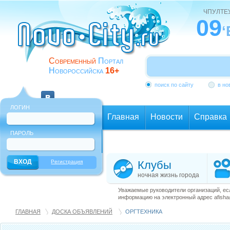
ЧПУЛТЕ
09
Современный
Портал
Новороссийска
16+
поиск по сайту
в но
ЛОГИН
Главная
Новости
Справка
ПАРОЛЬ
Еще
Регистрация
Клубы
ночная жизнь города
Уважаемые руководители организаций, ес
информацию на электронный адрес afisha@
ГЛАВНАЯ
ДОСКА ОБЪЯВЛЕНИЙ
ОРГТЕХНИКА