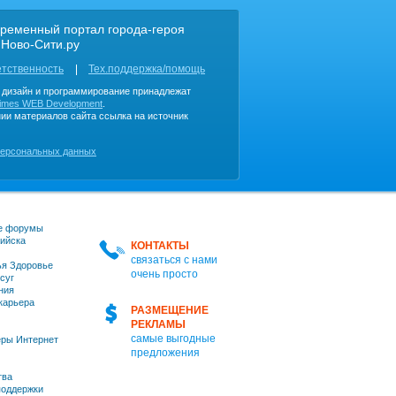
ременный портал города-героя
 Ново-Сити.ру
етственность
Тех.поддержка/помощь
, дизайн и программирование принадлежат
imes WEB Development
.
ии материалов сайта ссылка на источник
персональных данных
е форумы
ийска
КОНТАКТЫ
связаться с нами
я Здоровье
очень просто
суг
ния
 карьера
РАЗМЕЩЕНИЕ
РЕКЛАМЫ
самые выгодные
ры Интернет
предложения
тва
оддержки