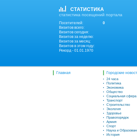
СТАТИСТИКА
статистика посещений портала
Посетителей:
0
Визитов всего:
Визитов сегодня:
Визитов за неделю:
Визитов за месяц:
Визитов в этом году:
Рекорд - 01.01.1970
Главная
Городские новос
24 часа
Политика
Экономика
Общество
Социальная сфера
Транспорт
Строительство
Экология
Здоровье
Правопорядок
Армия
Спорт
Наука и Образован
История