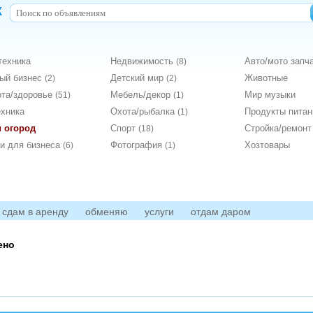
к
техника
Недвижимость
Авто/мото запч
(8)
вый бизнес
Детский мир
Животные
(2)
(2)
ота/здоровье
Мебель/декор
Мир музыки
(51)
(1)
ехника
Охота/рыбалка
Продукты пита
(1)
и огород
Спорт
Стройка/ремон
(18)
ги для бизнеса
Фотография
Хозтовары
(6)
(1)
сдам в аренду
обменяю
услуги
отдам даром
ено