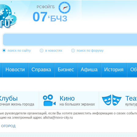
РСФОЙГБ
07
‘БЧЗ
поиск по сайту
в новостях
поиск по форуму
Новости
Справка
Бизнес
Афиша
История
Об
Клубы
Кино
Теа
очная жизнь города
на больших экранах
культу
е руководители организаций, если Вы хотите разместить информацию о своих события
ию на электронный адрес afisha@novo-city.ru
И ОГОРОД