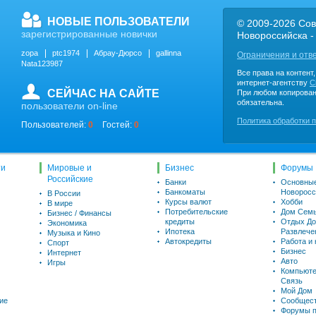
НОВЫЕ ПОЛЬЗОВАТЕЛИ
© 2009-2026 Сов
зарегистрированные новички
Новороссийска -
zopa
ptc1974
Абрау-Дюрсо
gallinna
Ограничения и отв
Nata123987
Все права на контент
интернет-агентству
C
СЕЙЧАС НА САЙТЕ
При любом копирован
обязательна.
пользователи on-line
Политика обработки 
Пользователей:
0
Гостей:
0
ти
Мировые и
Бизнес
Форумы
Российские
Банки
Основны
Банкоматы
Новоросс
В России
Курсы валют
Хобби
В мире
Потребительские
Дом Семь
Бизнес / Финансы
кредиты
Отдых До
Экономика
Ипотека
Развлече
Музыка и Кино
Автокредиты
Работа и
Спорт
Бизнес
Интернет
Авто
Игры
Компьюте
Связь
Мой Дом
ие
Сообщес
Форумы п