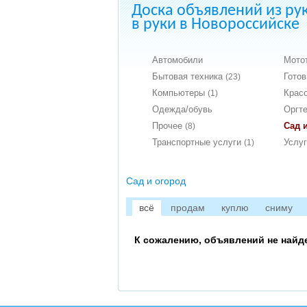
Доска объявлений из ру
в руки в Новороссийске
Автомобили
Мото
Бытовая техника
Гото
(23)
Компьютеры
Крас
(1)
Одежда/обувь
Оргт
Прочее
Сад 
(8)
Транспортные услуги
Услу
(1)
Сад и огород
всё
продам
куплю
сниму
К сожалению, объявлений не найд