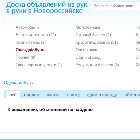
Доска объявлений из рук
в руки в Новороссийске
Автомобили
Мототехника
Н
Бытовая техника
Готовый бизнес
Д
(23)
(2)
Компьютеры
Красота/здоровье
М
(1)
(51)
Одежда/обувь
Оргтехника
О
Прочее
Сад и огород
С
(8)
Транспортные услуги
Услуги для бизнеса
Ф
(1)
(6)
Одежда/обувь
всё
продам
куплю
сниму
сдам в аренду
обмен
К сожалению, объявлений не найдено