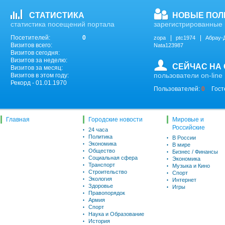
СТАТИСТИКА
НОВЫЕ ПОЛ
статистика посещений портала
зарегистрированные 
Посетителей:
0
zopa
ptc1974
Абрау-
Визитов всего:
Nata123987
Визитов сегодня:
Визитов за неделю:
СЕЙЧАС НА
Визитов за месяц:
пользователи on-line
Визитов в этом году:
Рекорд - 01.01.1970
Пользователей:
0
Гост
Главная
Городские новости
Мировые и
Российские
24 часа
Политика
В России
Экономика
В мире
Общество
Бизнес / Финансы
Социальная сфера
Экономика
Транспорт
Музыка и Кино
Строительство
Спорт
Экология
Интернет
Здоровье
Игры
Правопорядок
Армия
Спорт
Наука и Образование
История