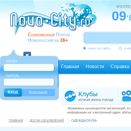
ЧПУЛТЕ
09
Современный
Портал
Новороссийска
16+
поиск по сайту
в но
ЛОГИН
Главная
Новости
Справка
ПАРОЛЬ
Еще
Регистрация
Клубы
ночная жизнь города
Уважаемые руководители организаций, ес
информацию на электронный адрес afisha@
ГЛАВНАЯ
ДОСКА ОБЪЯВЛЕНИЙ
ОДЕЖДА/ОБУВЬ