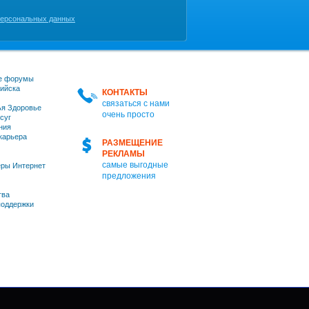
персональных данных
е форумы
ийска
КОНТАКТЫ
связаться с нами
я Здоровье
очень просто
суг
ния
 карьера
РАЗМЕЩЕНИЕ
РЕКЛАМЫ
самые выгодные
ры Интернет
предложения
тва
оддержки