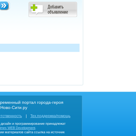
ременный портал города-героя
 Ново-Сити.ру
етственность
Тех.поддержка/помощь
, дизайн и программирование принадлежат
imes WEB Development
.
ии материалов сайта ссылка на источник