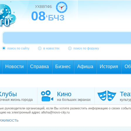
УХВВПФБ
08
‘БЧЗ
поиск по сайту
в новостях
поиск по форуму
Новости
Справка
Бизнес
Афиша
История
Об
Клубы
Кино
Теа
очная жизнь города
на больших экранах
культу
е руководители организаций, если Вы хотите разместить информацию о своих события
ию на электронный адрес afisha@novo-city.ru
ИЖИМОСТЬ