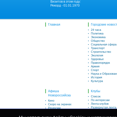
Визитов в этом году:
Рекорд - 01.01.1970
Главная
Городские новос
24 часа
Политика
Экономика
Общество
Социальная сфера
Транспорт
Строительство
Экология
Здоровье
Правопорядок
Армия
Спорт
Наука и Образован
История
Культура
Афиша
Клубы
Новороссийска
Список
По интересам
Кино
Лента клубов
Скоро на экранах
Развернутая лента
Рецензии
Викторины
Пользователи
Для детей