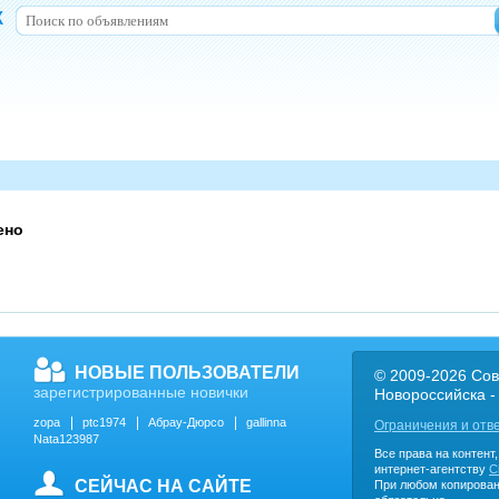
к
ено
НОВЫЕ ПОЛЬЗОВАТЕЛИ
© 2009-2026 Сов
зарегистрированные новички
Новороссийска -
zopa
ptc1974
Абрау-Дюрсо
gallinna
Ограничения и отв
Nata123987
Все права на контент
интернет-агентству
C
СЕЙЧАС НА САЙТЕ
При любом копирован