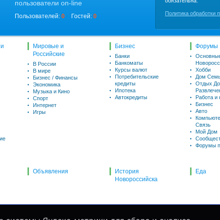
обязательна.
пользователи on-line
Политика обработки 
Пользователей:
0
Гостей:
0
ти
Мировые и
Бизнес
Форумы
Российские
Банки
Основны
Банкоматы
Новоросс
В России
Курсы валют
Хобби
В мире
Потребительские
Дом Семь
Бизнес / Финансы
кредиты
Отдых До
Экономика
Ипотека
Развлече
Музыка и Кино
Автокредиты
Работа и
Спорт
Бизнес
Интернет
Авто
Игры
Компьюте
Связь
Мой Дом
ие
Сообщес
Форумы п
Объявления
История
Еда
Новороссийска