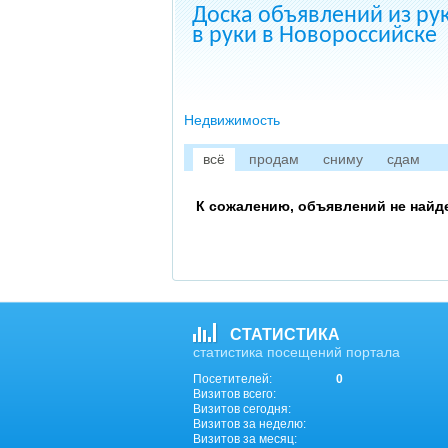
Доска объявлений из ру
в руки в Новороссийске
Недвижимость
всё
продам
сниму
сдам
К сожалению, объявлений не найд
СТАТИСТИКА
статистика посещений портала
Посетителей:
0
Визитов всего:
Визитов сегодня:
Визитов за неделю:
Визитов за месяц: