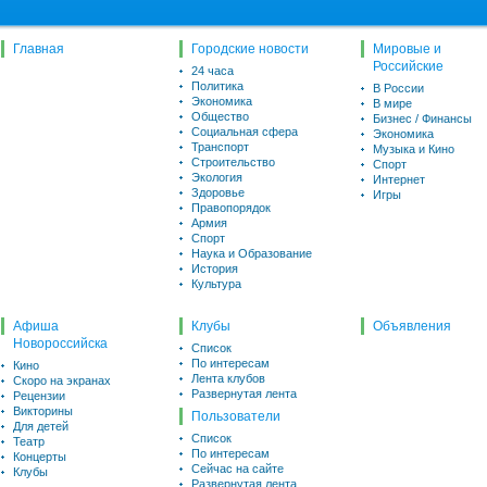
Главная
Городские новости
Мировые и
Российские
24 часа
Политика
В России
Экономика
В мире
Общество
Бизнес / Финансы
Социальная сфера
Экономика
Транспорт
Музыка и Кино
Строительство
Спорт
Экология
Интернет
Здоровье
Игры
Правопорядок
Армия
Спорт
Наука и Образование
История
Культура
Афиша
Клубы
Объявления
Новороссийска
Список
По интересам
Кино
Лента клубов
Скоро на экранах
Развернутая лента
Рецензии
Викторины
Пользователи
Для детей
Список
Театр
По интересам
Концерты
Сейчас на сайте
Клубы
Развернутая лента