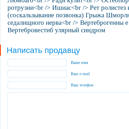
Люмбаго<br /> Ради кулит<br /> Остеопор
ротрузии<br /> Ишиас<br /> Рет ролистез 
(соскальзывание позвонка) Грыжа Шморля
седалищного нерва<br /> Вертеброгенны е
Вертебровестиб улярный синдром
Написать продавцу
Ваше имя
Ваш e-mail
Ваш телефон