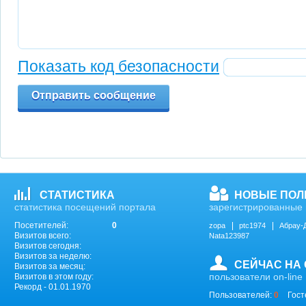
Показать код безопасности
Отправить сообщение
СТАТИСТИКА
НОВЫЕ ПОЛ
статистика посещений портала
зарегистрированные 
Посетителей:
0
zopa
ptc1974
Абрау-
Визитов всего:
Nata123987
Визитов сегодня:
Визитов за неделю:
СЕЙЧАС НА
Визитов за месяц:
пользователи on-line
Визитов в этом году:
Рекорд - 01.01.1970
Пользователей:
0
Гост