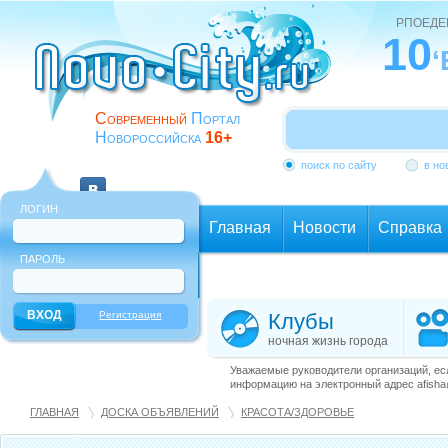
РПОЕД
10
Современный
Портал
Новороссийска
16+
поиск по сайту
в но
ЛОГИН
Главная
Новости
Справка
ПАРОЛЬ
Еще
Регистрация
Клубы
ночная жизнь города
Уважаемые руководители организаций, ес
информацию на электронный адрес afisha@
ГЛАВНАЯ
ДОСКА ОБЪЯВЛЕНИЙ
КРАСОТА/ЗДОРОВЬЕ