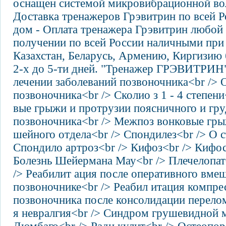
оснащен системой микровибрационной вол
Доставка тренажеров Грэвитрин по всей Р
дом - Оплата тренажера Грэвитрин любой
получении по всей России наличными при 
Казахстан, Беларусь, Армению, Киргизию 
2-х до 5-ти дней. "Тренажер ГРЭВИТРИН"
лечении заболеваний позвоночника<br /> 
позвоночника<br /> Сколио з 1 - 4 степен
вые грыжи и протрузии поясничного и гру
позвоночника<br /> Межпоз вонковые гры
шейного отдела<br /> Спондилез<br /> О с
Спондило артроз<br /> Кифоз<br /> Кифос
Болезнь Шейермана Мау<br /> Плечелопа
/> Реабилит ация после оперативного вмеш
позвоночнике<br /> Реабил итация компр
позвоночника после консолидации перело
я невралгия<br /> Синдром грушевидной