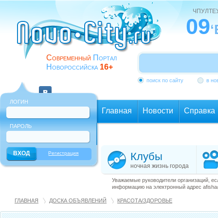
ЧПУЛТЕ
09
Современный
Портал
Новороссийска
16+
поиск по сайту
в но
ЛОГИН
Главная
Новости
Справка
ПАРОЛЬ
Еще
Регистрация
Клубы
ночная жизнь города
Уважаемые руководители организаций, ес
информацию на электронный адрес afisha@
ГЛАВНАЯ
ДОСКА ОБЪЯВЛЕНИЙ
КРАСОТА/ЗДОРОВЬЕ