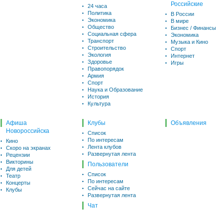
Российские
24 часа
Политика
В России
Экономика
В мире
Общество
Бизнес / Финансы
Социальная сфера
Экономика
Транспорт
Музыка и Кино
Строительство
Спорт
Экология
Интернет
Здоровье
Игры
Правопорядок
Армия
Спорт
Наука и Образование
История
Культура
Афиша
Клубы
Объявления
Новороссийска
Список
По интересам
Кино
Лента клубов
Скоро на экранах
Развернутая лента
Рецензии
Викторины
Пользователи
Для детей
Список
Театр
По интересам
Концерты
Сейчас на сайте
Клубы
Развернутая лента
Чат