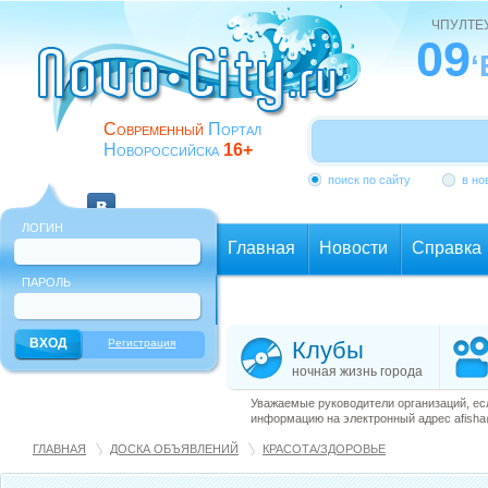
ЧПУЛТЕ
09
Современный
Портал
Новороссийска
16+
поиск по сайту
в но
ЛОГИН
Главная
Новости
Справка
ПАРОЛЬ
Еще
Регистрация
Клубы
ночная жизнь города
Уважаемые руководители организаций, ес
информацию на электронный адрес afisha@
ГЛАВНАЯ
ДОСКА ОБЪЯВЛЕНИЙ
КРАСОТА/ЗДОРОВЬЕ