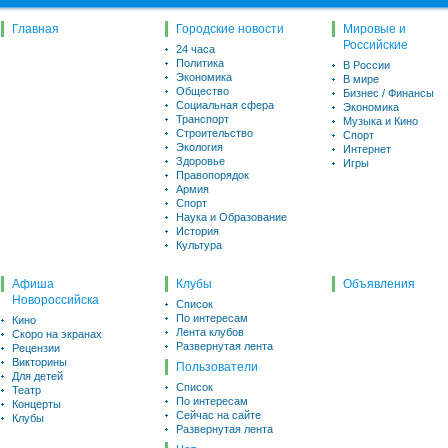
Главная
Городские новости
Мировые и
Российские
24 часа
Политика
В России
Экономика
В мире
Общество
Бизнес / Финансы
Социальная сфера
Экономика
Транспорт
Музыка и Кино
Строительство
Спорт
Экология
Интернет
Здоровье
Игры
Правопорядок
Армия
Спорт
Наука и Образование
История
Культура
Афиша
Клубы
Объявления
Новороссийска
Список
По интересам
Кино
Лента клубов
Скоро на экранах
Развернутая лента
Рецензии
Викторины
Пользователи
Для детей
Список
Театр
По интересам
Концерты
Сейчас на сайте
Клубы
Развернутая лента