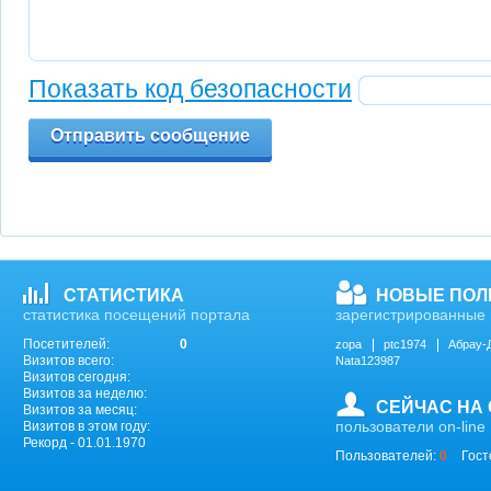
Показать код безопасности
Отправить сообщение
СТАТИСТИКА
НОВЫЕ ПОЛ
статистика посещений портала
зарегистрированные 
Посетителей:
0
zopa
ptc1974
Абрау-
Визитов всего:
Nata123987
Визитов сегодня:
Визитов за неделю:
СЕЙЧАС НА
Визитов за месяц:
пользователи on-line
Визитов в этом году:
Рекорд - 01.01.1970
Пользователей:
0
Гост