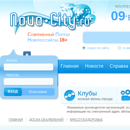
ЧПУЛТЕ
09
Современный
Портал
Новороссийска
16+
поиск по сайту
в но
ЛОГИН
Главная
Новости
Справка
ПАРОЛЬ
Еще
Регистрация
Клубы
ночная жизнь города
Уважаемые руководители организаций, ес
информацию на электронный адрес afisha@
ГЛАВНАЯ
ДОСКА ОБЪЯВЛЕНИЙ
КРАСОТА/ЗДОРОВЬЕ