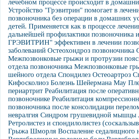
лечебном процессе происходит в домашни
Устройство "Грэвитрин" помогает в лечен
позвоночника без операции в домашних у
детей. Применяется как в процессе лечения
дальнейшей профилактики позвоночника и
ГРЭВИТРИН" эффективен в лечении позв
заболеваний Остеохондроз позвоночника 
Межпозвонковые грыжи и протрузии пояс
отдела позвоночника Межпозвонковые гр
шейного отдела Спондилез Остеоартроз 
Кифосколиоз Болезнь Шейермана Мау Пл
периартрит Реабилитация после оперативн
позвоночнике Реабилитация компрессион
позвоночника после консолидации перел
невралгия Синдром грушевидной мышцы
Ретролистез и спондилолистез (соскальзыв
Грыжа Шморля Воспаление седалищного 