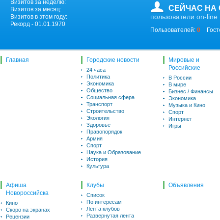
Визитов за неделю:
СЕЙЧАС НА
Визитов за месяц:
пользователи on-line
Визитов в этом году:
Рекорд - 01.01.1970
Пользователей:
0
Гост
Главная
Городские новости
Мировые и
Российские
24 часа
Политика
В России
Экономика
В мире
Общество
Бизнес / Финансы
Социальная сфера
Экономика
Транспорт
Музыка и Кино
Строительство
Спорт
Экология
Интернет
Здоровье
Игры
Правопорядок
Армия
Спорт
Наука и Образование
История
Культура
Афиша
Клубы
Объявления
Новороссийска
Список
По интересам
Кино
Лента клубов
Скоро на экранах
Развернутая лента
Рецензии