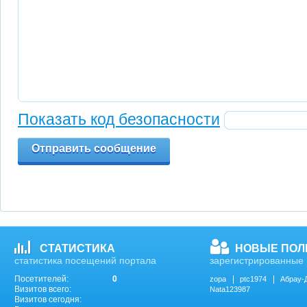
Показать код безопасности
Отправить сообщение
СТАТИСТИКА
НОВЫЕ ПОЛ
статистика посещений портала
зарегистрированные 
Посетителей:
0
zopa
ptc1974
Абрау-
Визитов всего:
Nata123987
Визитов сегодня: